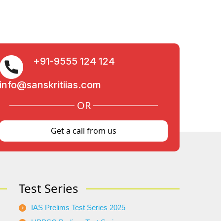
+91-9555 124 124
info@sanskritiias.com
OR
Get a call from us
Test Series
IAS Prelims Test Series 2025