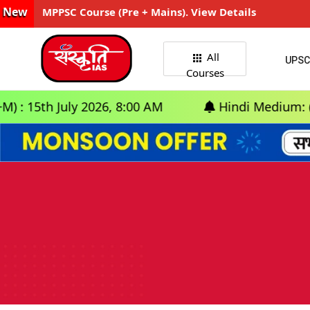
New
MPPSC Course (Pre + Mains). View Details
All
UPSC
Courses
July 2026, 8:00 AM
Hindi Medium: (Delhi) - G