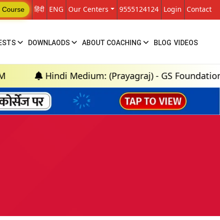
हिंदी
ENG
Our Centers
9555124124
Login
Contact
 Course
ESTS
DOWNLAODS
ABOUT COACHING
BLOG
VIDEOS
Hindi Medium: (Prayagraj) - GS Foundation (P+M) : 