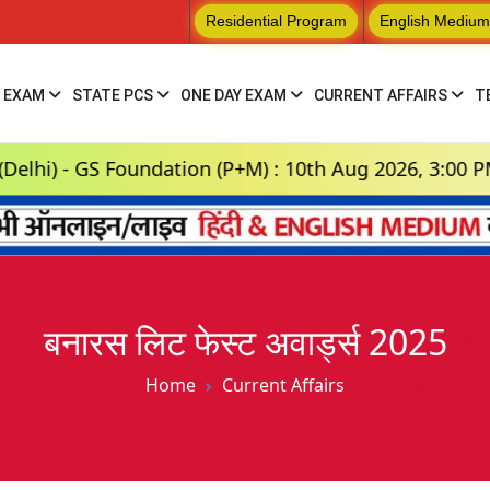
Residential Program
English Medium
 EXAM
STATE PCS
ONE DAY EXAM
CURRENT AFFAIRS
T
S Foundation (P+M) : 10th Aug 2026, 3:00 PM
बनारस लिट फेस्ट अवार्ड्स 2025
Home
Current Affairs