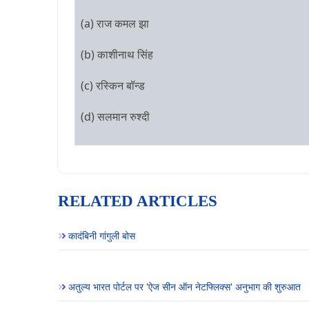
(a) राज कमल झा
(b) काशीनाथ सिंह
(c) रस्किन बॉन्ड
(d) सलमान रुश्दी
RELATED ARTICLES
कादंबिनी गांगुली बोस
अतुल्य भारत पोर्टल पर 'ऐज सीन ऑन नेटफ्लिक्स' अनुभाग की शुरुआत