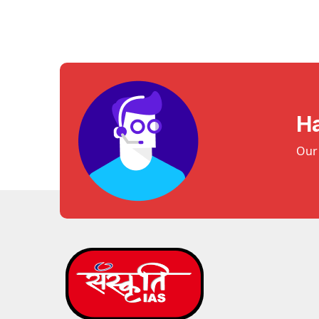
H
Our 