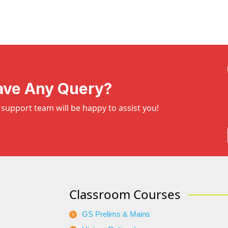
ave Any Query?
support team will be happy to assist you!
Classroom Courses
GS Prelims & Mains