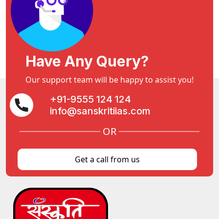
Have Any Query?
Our support team will be happy to assist you!
+91-9555 124 124
info@sanskritiias.com
OR
Get a call from us