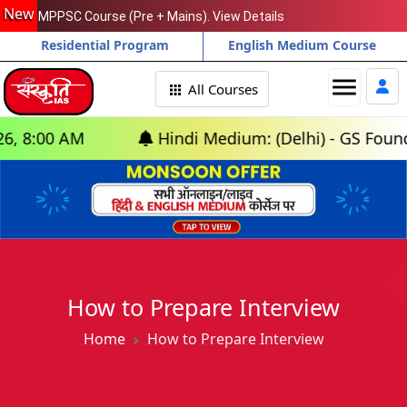
New
MPPSC Course (Pre + Mains). View Details
Residential Program
English Medium Course
menu
All Courses
AM
Hindi Medium: (Delhi) - GS Foundation (P
How to Prepare Interview
Home
How to Prepare Interview