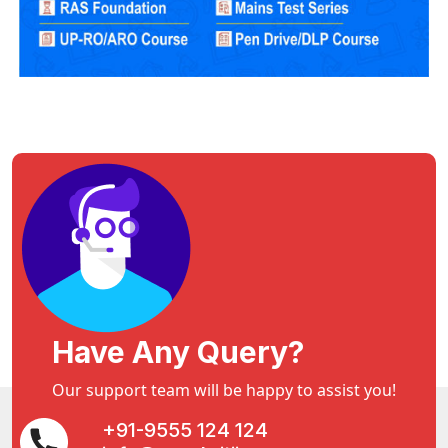
Have Any Query?
Our support team will be happy to assist you!
+91-9555 124 124