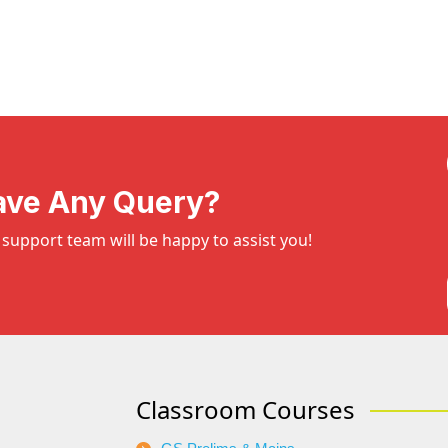
ave Any Query?
support team will be happy to assist you!
Classroom Courses