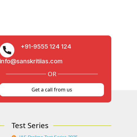
+91-9555 124 124
info@sanskritiias.com
OR
Get a call from us
Test Series