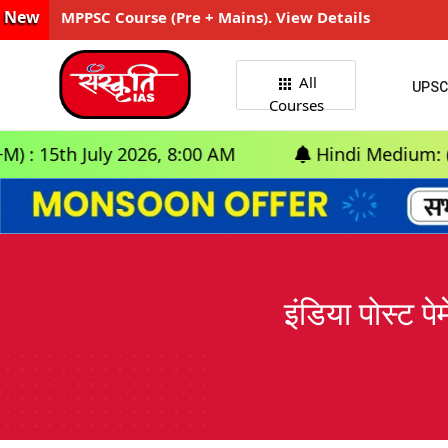
New
MPPSC Course (Pre + Mains). View Details
All
UPSC
Courses
July 2026, 8:00 AM
Hindi Medium: (Delhi) - G
इंडिया पोस्ट 