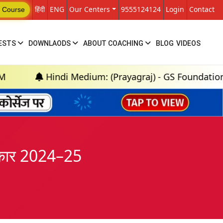
हिंदी
ENG
Our Centers
9555124124
Login
Contact
 Course
ESTS
DOWNLAODS
ABOUT COACHING
BLOG
VIDEOS
Hindi Medium: (Prayagraj) - GS Foundation (P+M) : 
रस्कार 2024–25