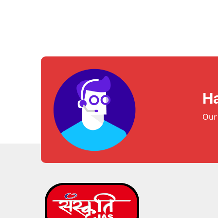
H
Our 