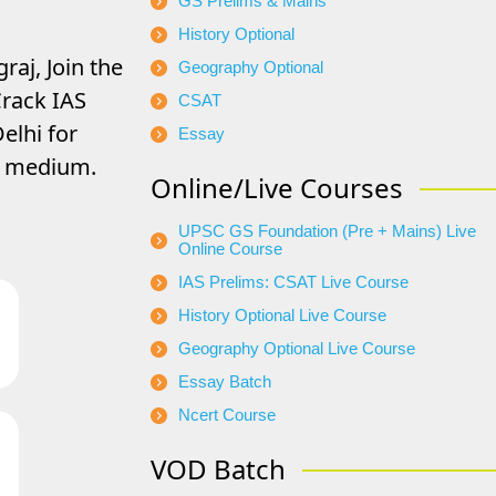
GS Prelims & Mains
History Optional
raj, Join the
Geography Optional
rack IAS
CSAT
elhi for
Essay
di medium.
Online/Live Courses
UPSC GS Foundation (Pre + Mains) Live
Online Course
IAS Prelims: CSAT Live Course
History Optional Live Course
Geography Optional Live Course
Essay Batch
Ncert Course
VOD Batch