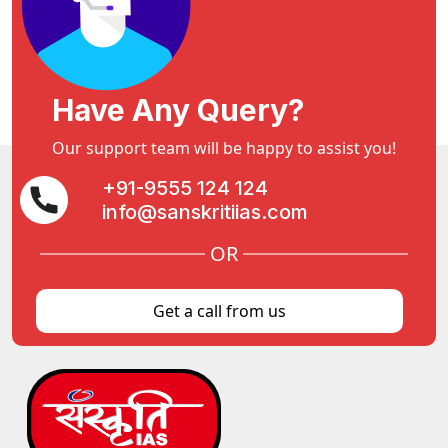
Have Any Query?
Our support team will be happy to assist you!
+91-9555 124 124
info@sanskritiias.com
OR
Get a call from us