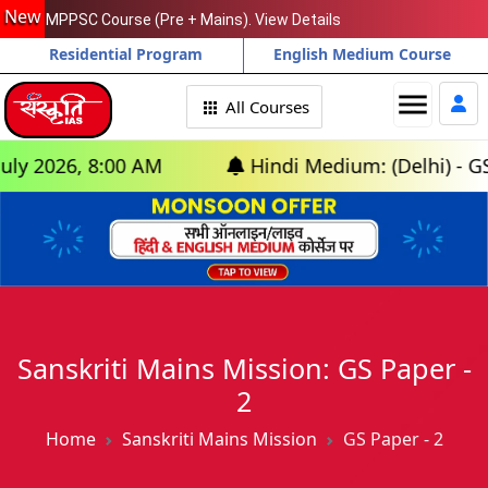
New
MPPSC Course (Pre + Mains). View Details
Residential Program
English Medium Course
menu
All Courses
26, 8:00 AM
Hindi Medium: (Delhi) - GS Found
Sanskriti Mains Mission: GS Paper -
2
Home
Sanskriti Mains Mission
GS Paper - 2