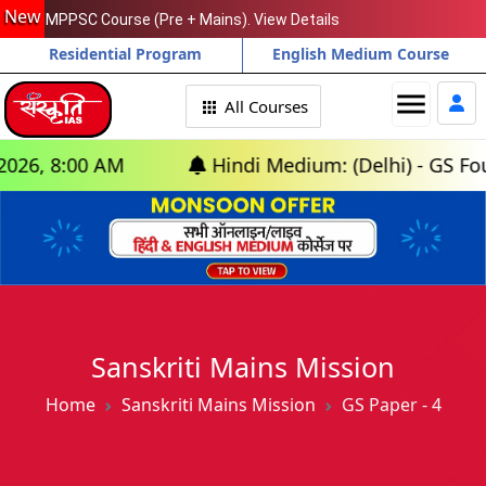
New
MPPSC Course (Pre + Mains). View Details
Residential Program
English Medium Course
menu
All Courses
0 AM
Hindi Medium: (Delhi) - GS Foundation (
Sanskriti Mains Mission
Home
Sanskriti Mains Mission
GS Paper - 4