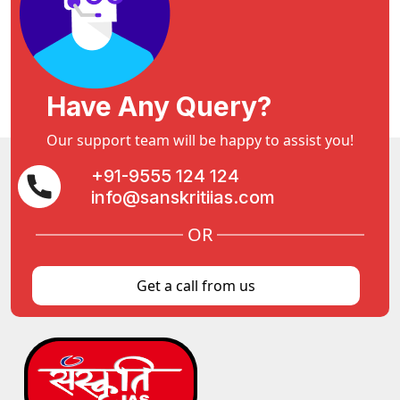
Have Any Query?
Our support team will be happy to assist you!
+91-9555 124 124
info@sanskritiias.com
OR
Get a call from us