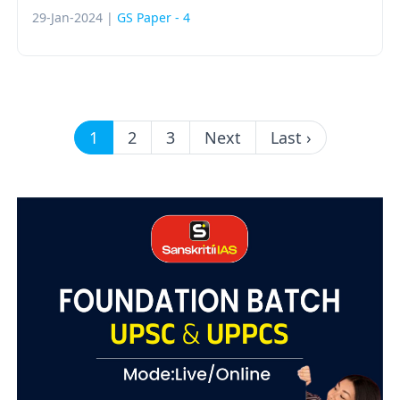
29-Jan-2024 |
GS Paper - 4
1
2
3
Next
Last ›