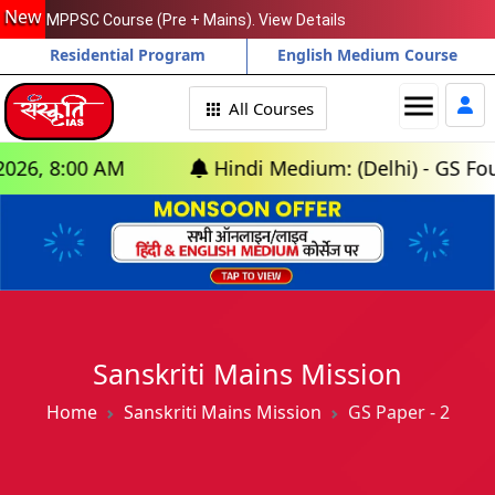
New
MPPSC Course (Pre + Mains). View Details
Residential Program
English Medium Course
menu
All Courses
:00 AM
Hindi Medium: (Delhi) - GS Foundation
Sanskriti Mains Mission
Home
Sanskriti Mains Mission
GS Paper - 2