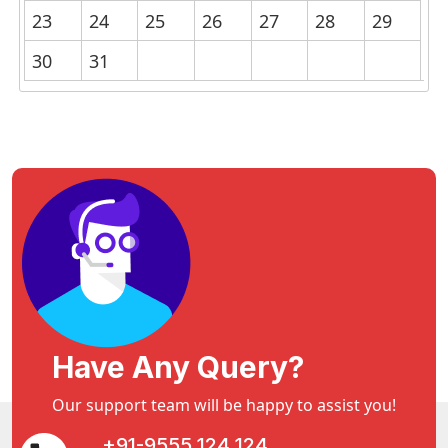
23
24
25
26
27
28
29
30
31
Have Any Query?
Our support team will be happy to assist you!
+91-9555 124 124