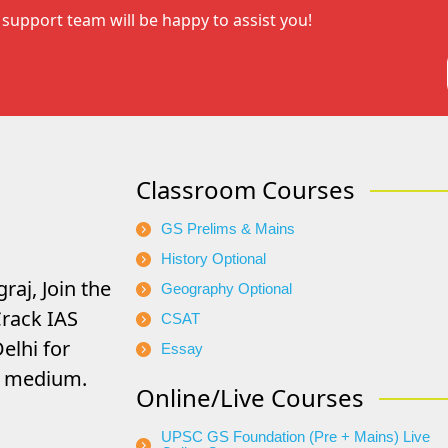
support team will be happy to assist you!
Classroom Courses
GS Prelims & Mains
History Optional
raj, Join the
Geography Optional
rack IAS
CSAT
elhi for
Essay
di medium.
Online/Live Courses
UPSC GS Foundation (Pre + Mains) Live