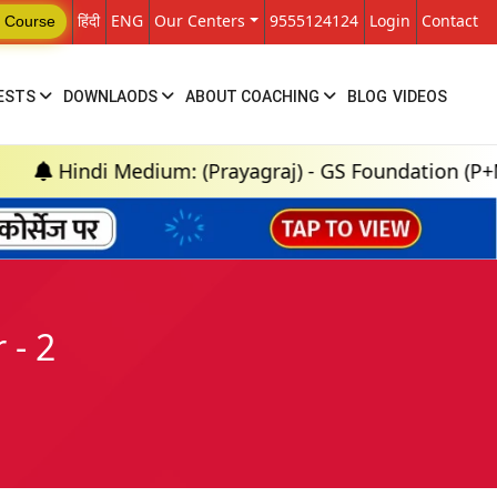
हिंदी
ENG
Our Centers
9555124124
Login
Contact
 Course
ESTS
DOWNLAODS
ABOUT COACHING
BLOG
VIDEOS
i Medium: (Prayagraj) - GS Foundation (P+M) : 18th
 - 2