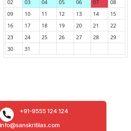
02
03
04
05
06
07
08
09
10
11
12
13
14
15
16
17
18
19
20
21
22
23
24
25
26
27
28
29
30
31
+91-9555 124 124
info@sanskritiias.com