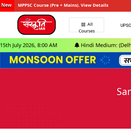
New
MPPSC Course (Pre + Mains). View Details
All
UPSC
Courses
 2026, 8:00 AM
Hindi Medium: (Delhi) - GS Fo
San