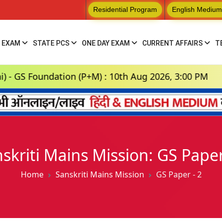
Residential Program
English Medium
 EXAM
STATE PCS
ONE DAY EXAM
CURRENT AFFAIRS
T
undation (P+M) : 10th Aug 2026, 3:00 PM
Hind
skriti Mains Mission: GS Paper
Home
Sanskriti Mains Mission
GS Paper - 2