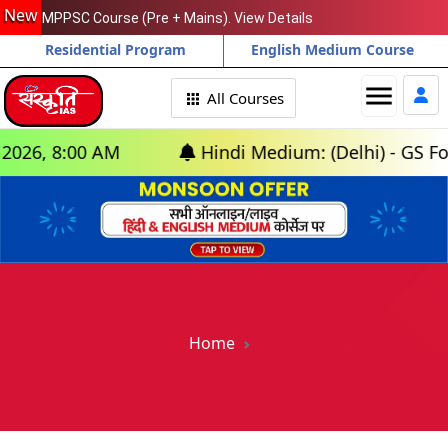
New
MPPSC Course (Pre + Mains). View Details
Residential Program
English Medium Course
menu
All Courses
:00 AM
Hindi Medium: (Delhi) - GS Foundatio
Home