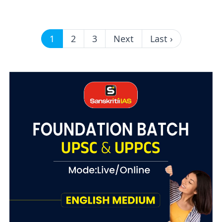
1
2
3
Next
Last ›