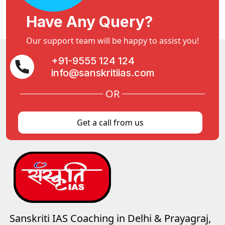
Have Any Query?
Our support team will be happy to assist you!
+91-9555 124 124
info@sanskritiias.com
OR
Get a call from us
Sanskriti IAS Coaching in Delhi & Prayagraj,