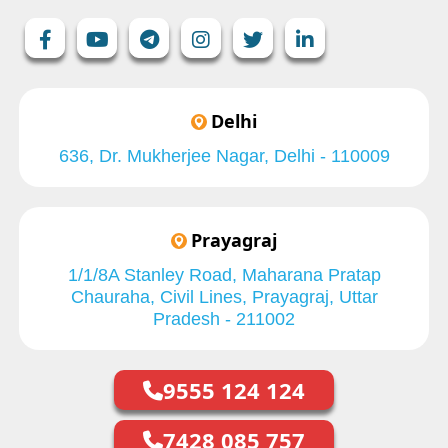
Delhi
636, Dr. Mukherjee Nagar, Delhi - 110009
Prayagraj
1/1/8A Stanley Road, Maharana Pratap
Chauraha, Civil Lines, Prayagraj, Uttar
Pradesh - 211002
9555 124 124
7428 085 757