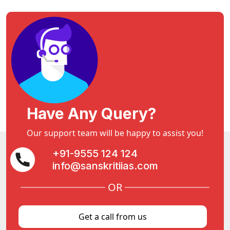
Have Any Query?
Our support team will be happy to assist you!
+91-9555 124 124
info@sanskritiias.com
OR
Get a call from us