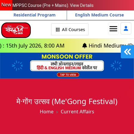
New
MPPSC Course (Pre + Mains). View Details
Residential Program
English Medium Course
menu
All Courses
h July 2026, 8:00 AM
Hindi Medium: (Delhi) -
मे·गोंग उत्सव (Me'Gong Festival)
Home
Current Affairs