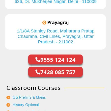
636, Dr. Mukherjee Nagar, Delhi - 110009
Prayagraj
1/1/8A Stanley Road, Maharana Pratap
Chauraha, Civil Lines, Prayagraj, Uttar
Pradesh - 211002
9555 124 124
7428 085 757
Classroom Courses
GS Prelims & Mains
History Optional