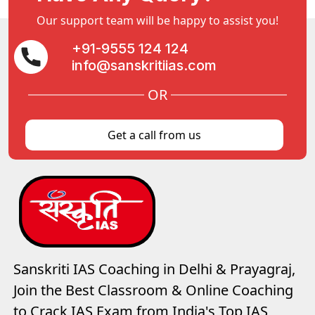
Our support team will be happy to assist you!
+91-9555 124 124
info@sanskritiias.com
OR
Get a call from us
Sanskriti IAS Coaching in Delhi & Prayagraj,
Join the Best Classroom & Online Coaching
to Crack IAS Exam from India's Top IAS