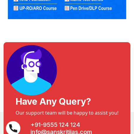
Have Any Query?
Our support team will be happy to assist you!
+91-9555 124 124
info@sanskritiias.com