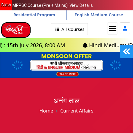
New
MPPSC Course (Pre + Mains). View Details
Residential Program
English Medium Course
menu
All Courses
h July 2026, 8:00 AM
Hindi Medium: (Delhi) -
अनंग ताल
Home
Current Affairs