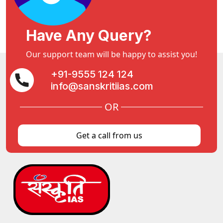
Have Any Query?
Our support team will be happy to assist you!
+91-9555 124 124
info@sanskritiias.com
OR
Get a call from us