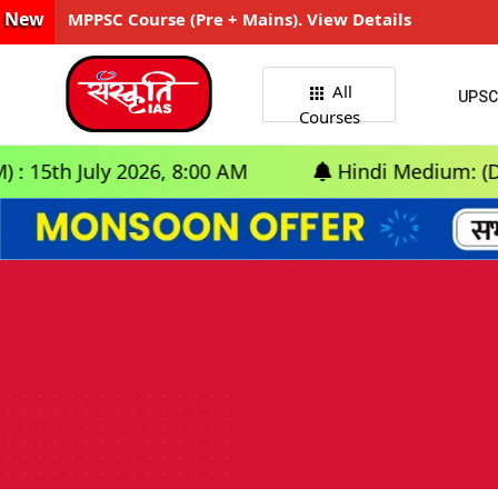
New
MPPSC Course (Pre + Mains). View Details
All
UPSC
Courses
 2026, 8:00 AM
Hindi Medium: (Delhi) - GS Fo