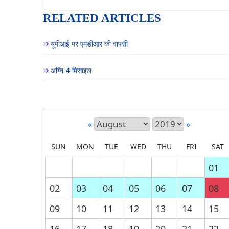
RELATED ARTICLES
यूपीआई पर एमडीआर की वापसी
अग्नि-4 मिसाइल
«
»
SUN
MON
TUE
WED
THU
FRI
SAT
01
02
03
04
05
06
07
08
09
10
11
12
13
14
15