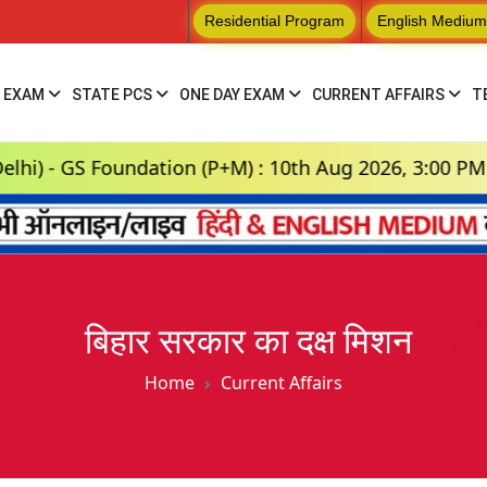
Residential Program
English Medium
 EXAM
STATE PCS
ONE DAY EXAM
CURRENT AFFAIRS
T
undation (P+M) : 10th Aug 2026, 3:00 PM
Hin
बिहार सरकार का दक्ष मिशन
Home
Current Affairs