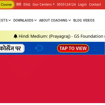
हिंदी
ENG
Our Centers
9555124124
Login
Contact
 Course
ESTS
DOWNLAODS
ABOUT COACHING
BLOG
VIDEOS
di Medium: (Prayagraj) - GS Foundation (P+M) : 18th