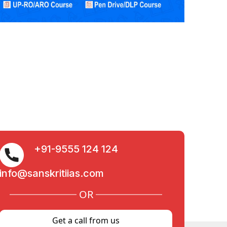
+91-9555 124 124
info@sanskritiias.com
OR
Get a call from us