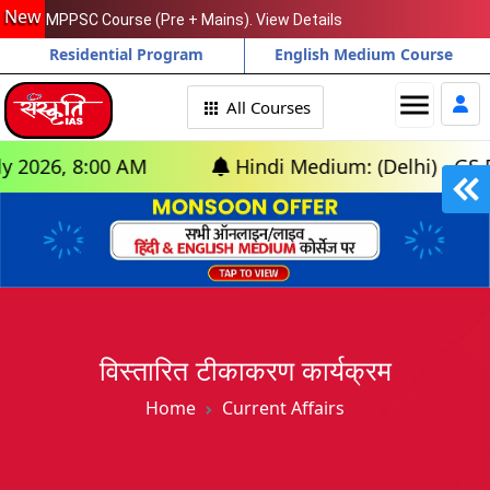
New
MPPSC Course (Pre + Mains). View Details
Residential Program
English Medium Course
menu
All Courses
:00 AM
Hindi Medium: (Delhi) - GS Foundatio
विस्तारित टीकाकरण कार्यक्रम
Home
Current Affairs