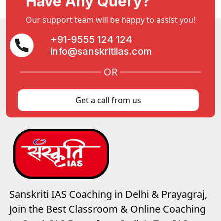
Have Any Query?
Our support team will be happy to assist you!
+91-9555 124 124
info@sanskritiias.com
OR
Get a call from us
Sanskriti IAS Coaching in Delhi & Prayagraj,
Join the Best Classroom & Online Coaching