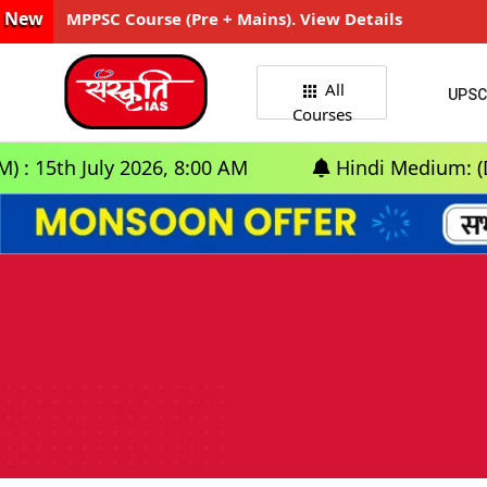
New
MPPSC Course (Pre + Mains). View Details
All
UPSC
Courses
 2026, 8:00 AM
Hindi Medium: (Delhi) - GS Fo