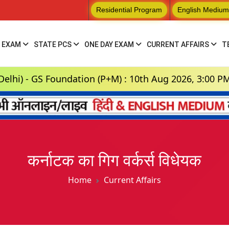
Residential Program
English Medium
 EXAM
STATE PCS
ONE DAY EXAM
CURRENT AFFAIRS
T
undation (P+M) : 10th Aug 2026, 3:00 PM
Hin
कर्नाटक का गिग वर्कर्स विधेयक
Home
Current Affairs