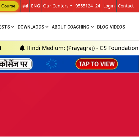
हिंदी
ENG
Our Centers
9555124124
Login
Contact
 Course
ESTS
DOWNLAODS
ABOUT COACHING
BLOG
VIDEOS
di Medium: (Prayagraj) - GS Foundation (P+M) : 18th