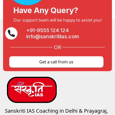
Have Any Query?
Our support team will be happy to assist you!
+91-9555 124 124
info@sanskritiias.com
OR
Get a call from us
Sanskriti IAS Coaching in Delhi & Prayagraj,