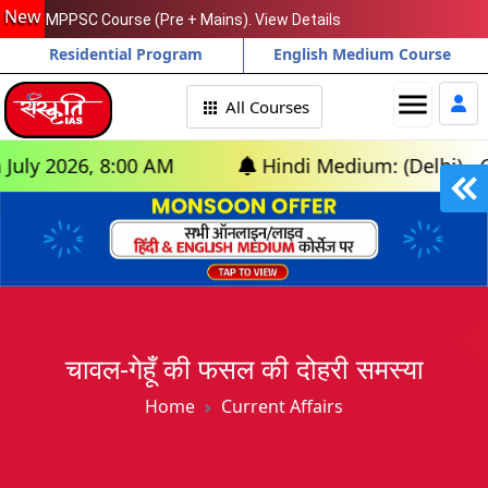
New
MPPSC Course (Pre + Mains). View Details
Residential Program
English Medium Course
menu
All Courses
26, 8:00 AM
Hindi Medium: (Delhi) - GS Found
चावल-गेहूँ की फसल की दोहरी समस्या
Home
Current Affairs