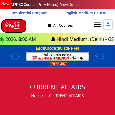
New
MPPSC Course (Pre + Mains). View Details
Residential Program
English Medium Course
menu
All Courses
 8:00 AM
Hindi Medium: (Delhi) - GS Foundati
CURRENT AFFAIRS
Home
CURRENT AFFAIRS