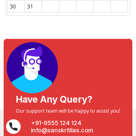
30
31
Have Any Query?
Our support team will be happy to assist you!
+91-9555 124 124
info@sanskritiias.com