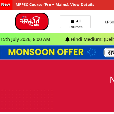
New
MPPSC Course (Pre + Mains). View Details
All
UPSC
Courses
6, 8:00 AM
Hindi Medium: (Delhi) - GS Found
N