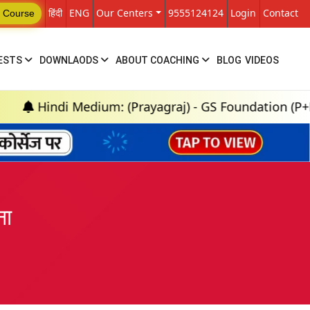
हिंदी
ENG
Our Centers
9555124124
Login
Contact
 Course
ESTS
DOWNLAODS
ABOUT COACHING
BLOG
VIDEOS
edium: (Prayagraj) - GS Foundation (P+M) : 18th Aug
ना