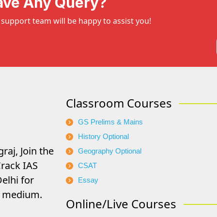
ave Any Query?
support team will be happy to assist you!
Classroom Courses
GS Prelims & Mains
History Optional
raj, Join the
Geography Optional
rack IAS
CSAT
elhi for
Essay
di medium.
Online/Live Courses