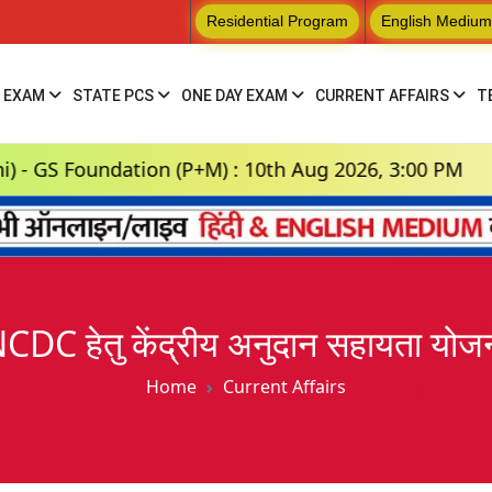
Residential Program
English Medium
 EXAM
STATE PCS
ONE DAY EXAM
CURRENT AFFAIRS
T
ation (P+M) : 10th Aug 2026, 3:00 PM
Hindi M
CDC हेतु केंद्रीय अनुदान सहायता योज
Home
Current Affairs