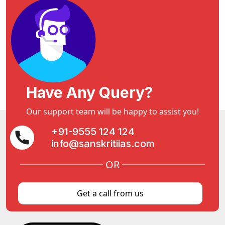
Have Any Query?
Our support team will be happy to assist you!
+91-9555 124 124
info@sanskritiias.com
OR
Get a call from us