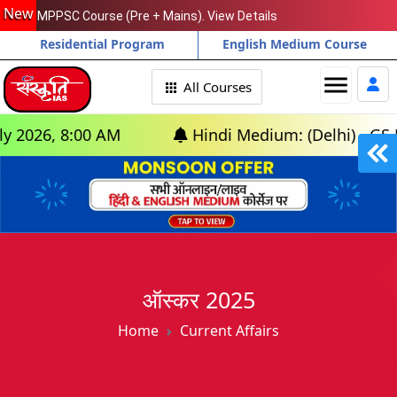
New
MPPSC Course (Pre + Mains). View Details
Residential Program
English Medium Course
menu
All Courses
:00 AM
Hindi Medium: (Delhi) - GS Foundatio
ऑस्कर 2025
Home
Current Affairs