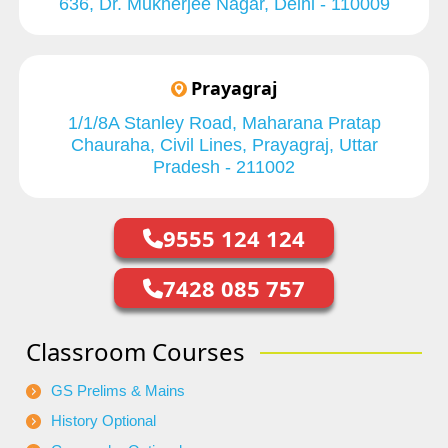
636, Dr. Mukherjee Nagar, Delhi - 110009
Prayagraj
1/1/8A Stanley Road, Maharana Pratap
Chauraha, Civil Lines, Prayagraj, Uttar
Pradesh - 211002
9555 124 124
7428 085 757
Classroom Courses
GS Prelims & Mains
History Optional