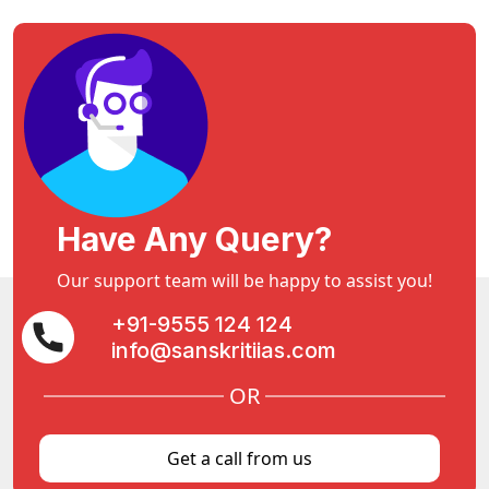
Have Any Query?
Our support team will be happy to assist you!
+91-9555 124 124
info@sanskritiias.com
OR
Get a call from us