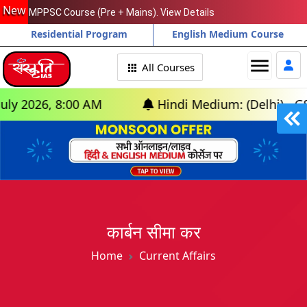
New
MPPSC Course (Pre + Mains). View Details
Residential Program
English Medium Course
menu
All Courses
, 8:00 AM
Hindi Medium: (Delhi) - GS Foundat
कार्बन सीमा कर
Home
Current Affairs