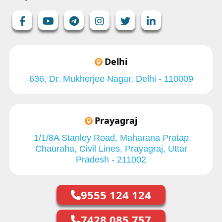
Delhi
636, Dr. Mukherjee Nagar, Delhi - 110009
Prayagraj
1/1/8A Stanley Road, Maharana Pratap
Chauraha, Civil Lines, Prayagraj, Uttar
Pradesh - 211002
9555 124 124
7428 085 757