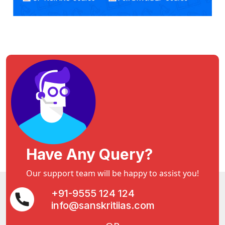
Have Any Query?
Our support team will be happy to assist you!
+91-9555 124 124
info@sanskritiias.com