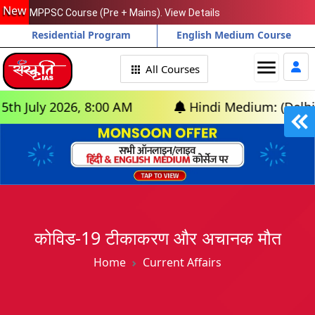
New
MPPSC Course (Pre + Mains). View Details
Residential Program
English Medium Course
menu
All Courses
ly 2026, 8:00 AM
Hindi Medium: (Delhi) - GS 
कोविड-19 टीकाकरण और अचानक मौत
Home
Current Affairs