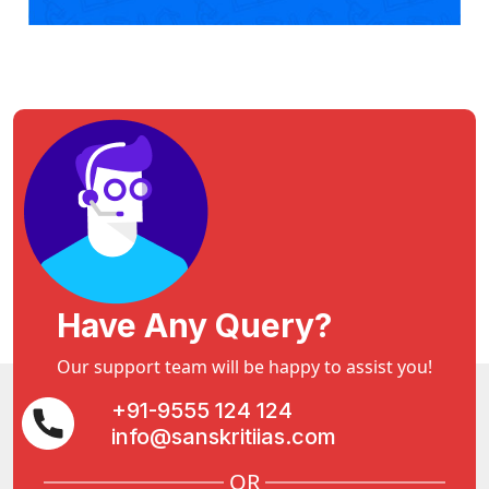
Have Any Query?
Our support team will be happy to assist you!
+91-9555 124 124
info@sanskritiias.com
OR