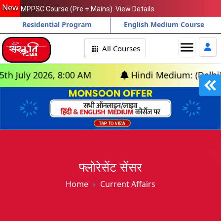
New
MPPSC Course (Pre + Mains). View Details
Residential Program
English Medium Course
menu
All Courses
y 2026, 8:00 AM
Hindi Medium: (Delhi) - GS F
फ्लोरेसेंट सेंसर
Home
Current Affairs