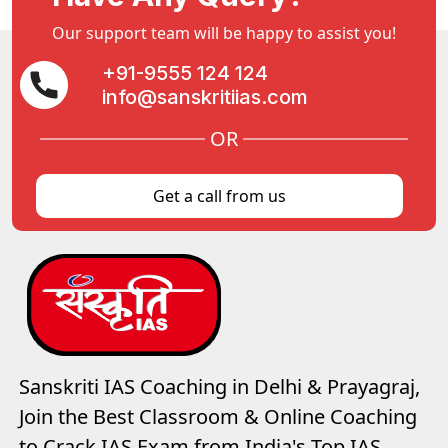
Our support team will be happy to assist you!
+91-9555 124 124
info@sanskritiias.com
OR
Get a call from us
Sanskriti IAS Coaching in Delhi & Prayagraj,
Join the Best Classroom & Online Coaching
to Crack IAS Exam from India's Top IAS