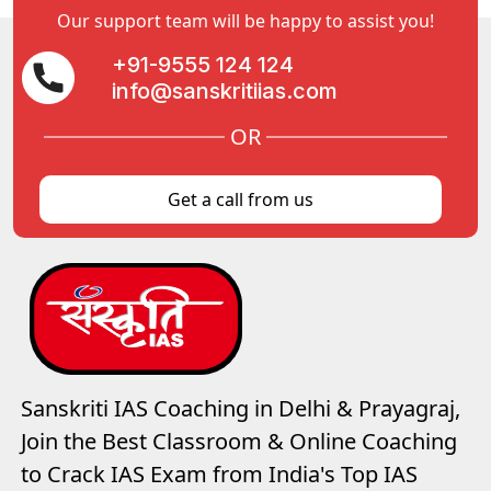
Our support team will be happy to assist you!
+91-9555 124 124
info@sanskritiias.com
OR
Get a call from us
Sanskriti IAS Coaching in Delhi & Prayagraj,
Join the Best Classroom & Online Coaching
to Crack IAS Exam from India's Top IAS