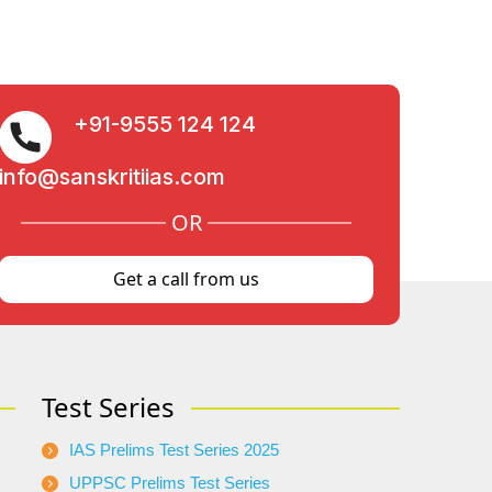
+91-9555 124 124
info@sanskritiias.com
OR
Get a call from us
Test Series
IAS Prelims Test Series 2025
UPPSC Prelims Test Series