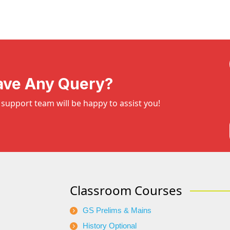
ave Any Query?
support team will be happy to assist you!
Classroom Courses
GS Prelims & Mains
History Optional