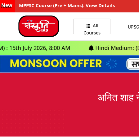
New
MPPSC Course (Pre + Mains). View Details
All
UPSC
Courses
uly 2026, 8:00 AM
Hindi Medium: (Delhi) - G
अमित शाह न