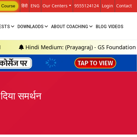
हिंदी
ENG
Our Centers
9555124124
Login
Contact
 Course
ESTS
DOWNLAODS
ABOUT COACHING
BLOG
VIDEOS
Hindi Medium: (Prayagraj) - GS Foundation (P+M) : 1
दिया समर्थन