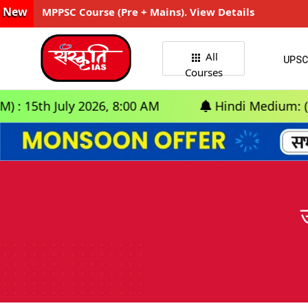
New
MPPSC Course (Pre + Mains). View Details
All
UPSC
Courses
July 2026, 8:00 AM
Hindi Medium: (Delhi) - 