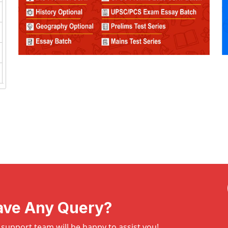
ave Any Query?
support team will be happy to assist you!