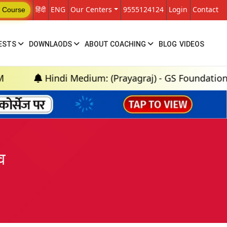
हिंदी
ENG
Our Centers
9555124124
Login
Contact
 Course
ESTS
DOWNLAODS
ABOUT COACHING
BLOG
VIDEOS
Hindi Medium: (Prayagraj) - GS Foundation (P+M) : 
व