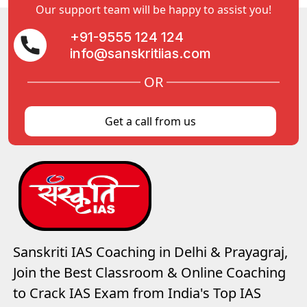
Our support team will be happy to assist you!
+91-9555 124 124
info@sanskritiias.com
OR
Get a call from us
Sanskriti IAS Coaching in Delhi & Prayagraj,
Join the Best Classroom & Online Coaching
to Crack IAS Exam from India's Top IAS