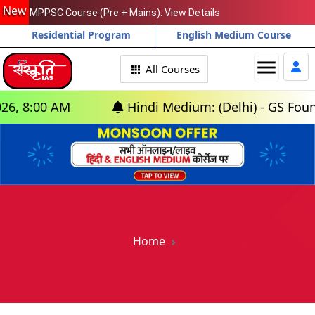
New
MPPSC Course (Pre + Mains). View Details
Residential Program
English Medium Course
menu
All Courses
 AM
Hindi Medium: (Delhi) - GS Foundation (
Home