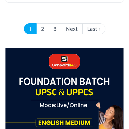
1
2
3
Next
Last ›