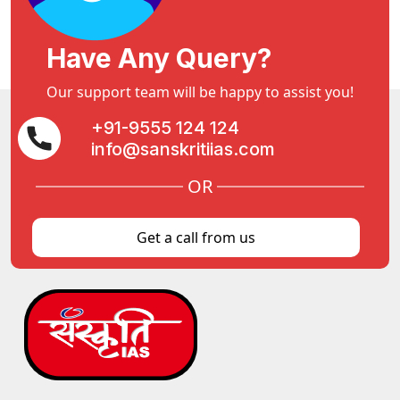
Have Any Query?
Our support team will be happy to assist you!
+91-9555 124 124
info@sanskritiias.com
OR
Get a call from us