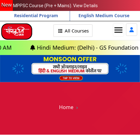
New
MPPSC Course (Pre + Mains). View Details
Residential Program
English Medium Course
menu
All Courses
Hindi Medium: (Delhi) - GS Foundation (P+M) : 
Home