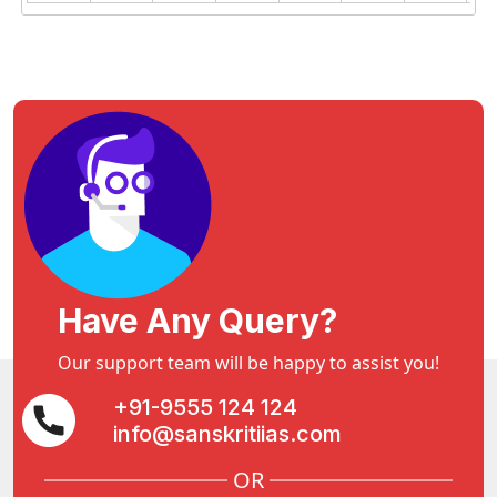
Have Any Query?
Our support team will be happy to assist you!
+91-9555 124 124
info@sanskritiias.com
OR