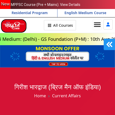
New
MPPSC Course (Pre + Mains). View Details
Residential Program
English Medium Course
menu
All Courses
: (Delhi) - GS Foundation (P+M) : 10th Aug 2026, 3:
गिरीश भारद्वाज (ब्रिज मैन ऑफ इंडिया)
Home
Current Affairs