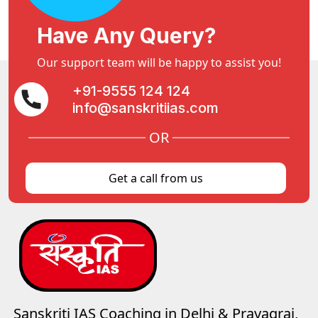
Have Any Query?
Our support team will be happy to assist you!
+91-9555 124 124
info@sanskritiias.com
OR
Get a call from us
Sanskriti IAS Coaching in Delhi & Prayagraj,