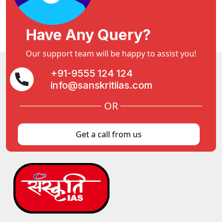
Have Any Query?
Our support team will be happy to assist you!
+91-9555 124 124
info@sanskritiias.com
OR
Get a call from us