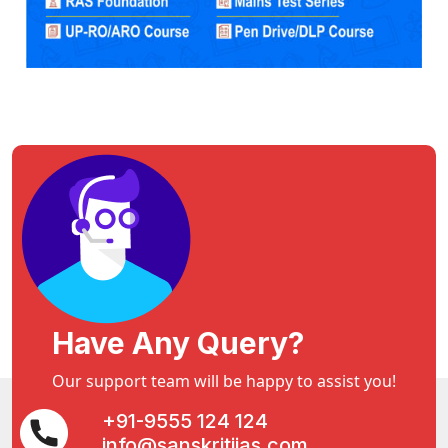
Have Any Query?
Our support team will be happy to assist you!
+91-9555 124 124
info@sanskritiias.com