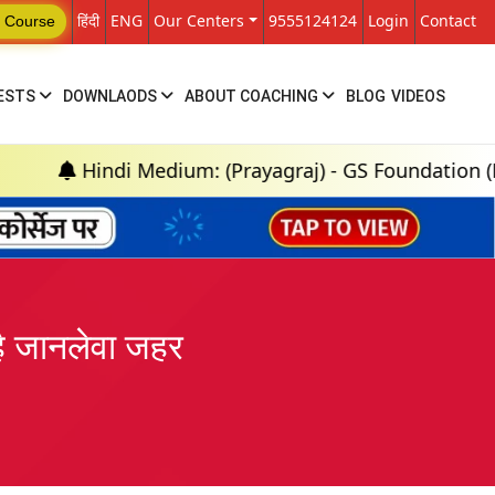
हिंदी
ENG
Our Centers
9555124124
Login
Contact
 Course
ESTS
DOWNLAODS
ABOUT COACHING
BLOG
VIDEOS
 Medium: (Prayagraj) - GS Foundation (P+M) : 18th A
है जानलेवा जहर