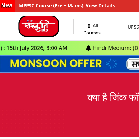
New
MPPSC Course (Pre + Mains). View Details
All
UPSC
Courses
026, 8:00 AM
Hindi Medium: (Delhi) - GS Foun
क्या है जिंक 