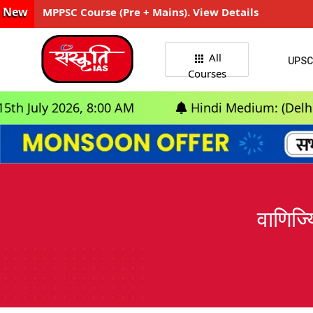
New
MPPSC Course (Pre + Mains). View Details
All
UPSC
Courses
026, 8:00 AM
Hindi Medium: (Delhi) - GS Foun
वाणिज्