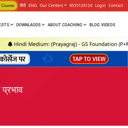
हिंदी
ENG
Our Centers
9555124124
Login
Contact
 Course
ESTS
DOWNLAODS
ABOUT COACHING
BLOG
VIDEOS
 Medium: (Prayagraj) - GS Foundation (P+M) : 18th A
 प्रभाव