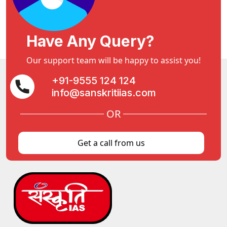
Have Any Query?
Our support team will be happy to assist you!
+91-9555 124 124
info@sanskritiias.com
OR
Get a call from us