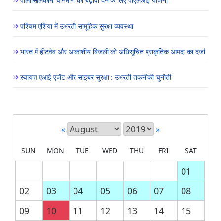
पॉलीसिलिकॉन विनिर्माण को बढ़ावा देने के लिए पीएलआई योजना
पश्चिम एशिया में उभरती सामूहिक सुरक्षा व्यवस्था
भारत में हीटवेव और आकाशीय बिजली को अधिसूचित प्राकृतिक आपदा का दर्जा
स्वायत्त एआई एजेंट और साइबर सुरक्षा : उभरती तकनीकी चुनौती
«
»
SUN
MON
TUE
WED
THU
FRI
SAT
01
02
03
04
05
06
07
08
09
10
11
12
13
14
15