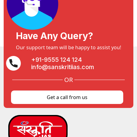
Have Any Query?
Our support team will be happy to assist you!
+91-9555 124 124
info@sanskritiias.com
OR
Get a call from us