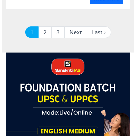
1
2
3
Next
Last ›