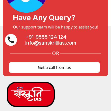
Have Any Query?
Our support team will be happy to assist you!
+91-9555 124 124
info@sanskritiias.com
OR
Get a call from us