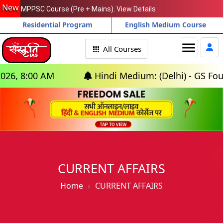
New
MPPSC Course (Pre + Mains). View Details
Residential Program
English Medium Course
menu
All Courses
0 AM
Hindi Medium: (Delhi) - GS Foundation (
CURRENT AFFAIRS
Home
CURRENT AFFAIRS