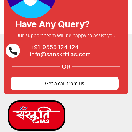
Have Any Query?
Our support team will be happy to assist you!
+91-9555 124 124
info@sanskritiias.com
OR
Get a call from us