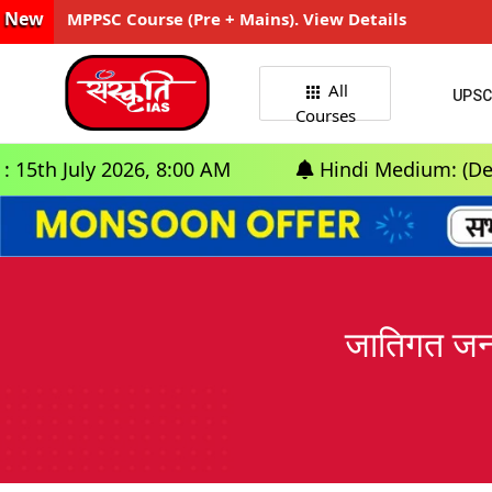
New
MPPSC Course (Pre + Mains). View Details
All
UPSC
Courses
2026, 8:00 AM
Hindi Medium: (Delhi) - GS Fou
जातिगत जनगण