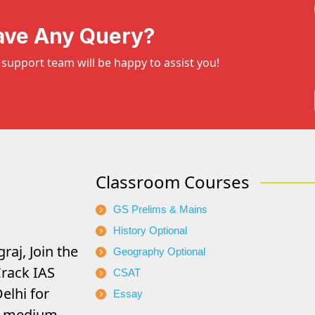
ave Any Query?
support team will be happy to assist you!
Classroom Courses
GS Prelims & Mains
History Optional
raj, Join the
Geography Optional
rack IAS
CSAT
elhi for
Essay
di medium.