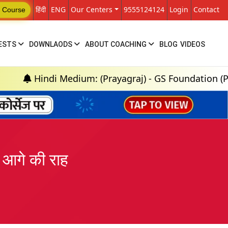
हिंदी
ENG
Our Centers
9555124124
Login
Contact
 Course
ESTS
DOWNLAODS
ABOUT COACHING
BLOG
VIDEOS
 Medium: (Prayagraj) - GS Foundation (P+M) : 18th A
ं आगे की राह