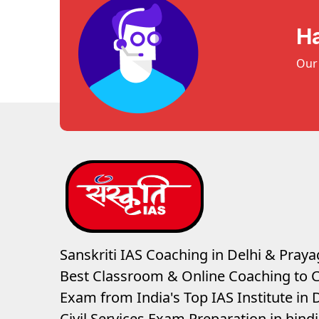
H
Our 
Sanskriti IAS Coaching in Delhi & Prayag
Best Classroom & Online Coaching
to C
Exam from India's Top IAS Institute in D
Civil Services Exam Preparation in hin