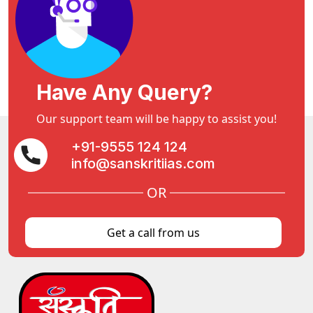
Have Any Query?
Our support team will be happy to assist you!
+91-9555 124 124
info@sanskritiias.com
OR
Get a call from us