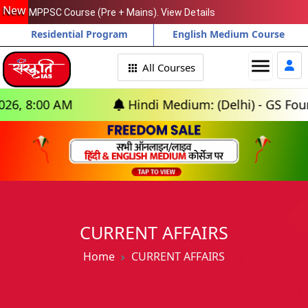
New
MPPSC Course (Pre + Mains). View Details
Residential Program
English Medium Course
menu
All Courses
0 AM
Hindi Medium: (Delhi) - GS Foundation (
CURRENT AFFAIRS
Home
CURRENT AFFAIRS